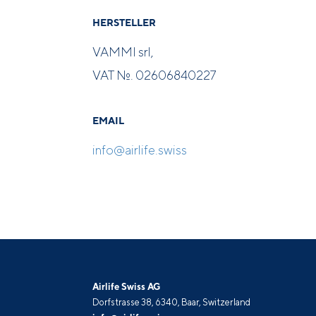
HERSTELLER
VAMMI srl,
VAT №. 02606840227
EMAIL
info@airlife.swiss
Airlife Swiss AG
Dorfstrasse 38, 6340, Baar, Switzerland